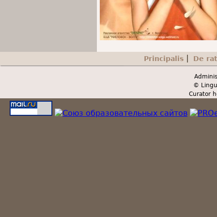
Principalis
De ra
Secondary menu
Adminis
© Lingu
Curator h