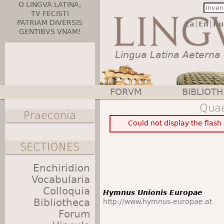
O LINGVA LATINA,
TV FECISTI
PATRIAM DIVERSIS
La
En
Ru
GENTIBVS VNAM!
Lingua Latina Aeterna
FORVM
BIBLIOT
Main menu
Quae
Praeconia
Could not display the flas
SECTIONES
Enchiridion
Vocabularia
Colloquia
Hymnus Unionis Europae
Bibliotheca
http://www.hymnus-europae.at
Forum