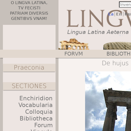
O LINGVA LATINA,
TV FECISTI
PATRIAM DIVERSIS
La
En
Ru
GENTIBVS VNAM!
Lingua Latina Aeterna
FORVM
BIBLIOT
Main menu
De hujus 
Praeconia
SECTIONES
Enchiridion
Vocabularia
Colloquia
Bibliotheca
Forum