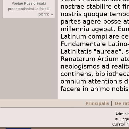
Poetae Russici (&al.)
nostrae stabilire et f
praestantissimi Latine: III
nostris quoque tempo
porro »
partes agere posse at
millennia agebat. Eu
Latinum compilare ce
Fundamentale Latino
Latinitatis "aureae", 
Renatarum Artium at
neologismos ad realit
continens, bibliothe
omnium attentionis di
facere in animo nobis
Principalis
De ra
Secondary menu
Adminis
© Lingu
Curator h