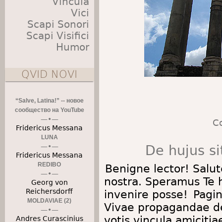
Vincula
Vici
Scapi Sonori
Scapi Visifici
Humor
QVID NOVI
“Salve, Latina!” -- новое
сообщество на YouTube
Co
Fridericus Messana
LUNA
De hujus si
Fridericus Messana
REDIBO
Benigne lector! Salu
nostra. Speramus Te h
Georg von
Reichersdorff
invenire posse!
Pagin
MOLDAVIAE (2)
Vivae propagandae de
votis vincula amiciti
Andres Curascinius