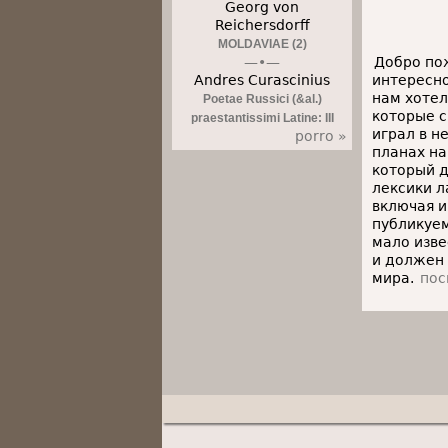
Georg von
Reichersdorff
MOLDAVIAE (2)
Добро пож
Andres Curascinius
интересно
нам хотел
Poetae Russici (&al.)
которые с
praestantissimi Latine: III
играл в н
porro »
планах на
который д
лексики л
включая и
публикуем
мало изве
и должен
мира.
пос
Secondary menu