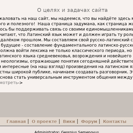
О целях и задачах сайта
аловать на наш сайт, мы надеемся, что вы найдёте здесь 
го и полезного!
Наша страница задумана, как страница ж
ось бы поддерживать связь со своими единомышленниками
читают, что Латинский язык может и должен играть ту рол
едалёком прошлом. Мы составляем свой русско-латинский с
 будущее - составление фундаментального латинско-русско
олжна войти лексика не только классического периода, но 
атинского языка средневековья, возрождения и новейшего
 неологизмы, отражающие понятия сегодняшней действите
 интересные (на наш взгляд) произведения на латинском я
стны широкой публике, начинаем создавать разговорник. 
 снова стать универсальным инструментом общения между
мотреть
->
Главная
О проекте
Вики
Форум
Контакты
Administrator: Georgius Semenovus