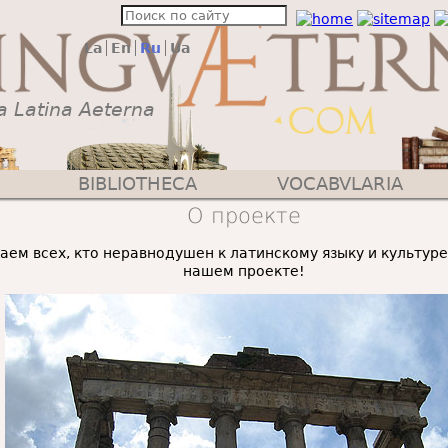
La
En
Ru
Ua
a Latina Aeterna
BIBLIOTHECA
VOCABVLARIA
О проекте
ем всех, кто неравнодушен к латинскому языку и культуре
нашем проекте!