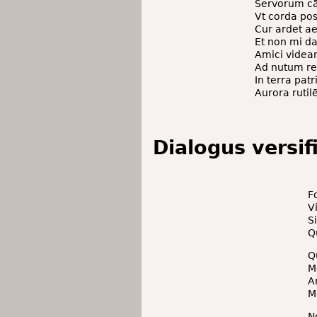
Servorum cā
Vt corda po
Cur ardet aes
Et non mi da
Amici videa
Ad nutum re
In terra patr
Aurora ruti
Dialogus versif
F
V
S
Q
Q
M
A
M
N