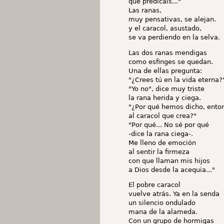
que predicáis..."
Las ranas,
muy pensativas, se alejan.
y el caracol, asustado,
se va perdiendo en la selva.
Las dos ranas mendigas
como esfinges se quedan.
Una de ellas pregunta:
"¿Crees tú en la vida eterna?
"Yo no", dice muy triste
la rana herida y ciega.
"¿Por qué hemos dicho, ento
al caracol que crea?"
"Por qué... No sé por qué
-dice la rana ciega-.
Me lleno de emoción
al sentir la firmeza
con que llaman mis hijos
a Dios desde la acequia..."
El pobre caracol
vuelve atrás. Ya en la senda
un silencio ondulado
mana de la alameda.
Con un grupo de hormigas