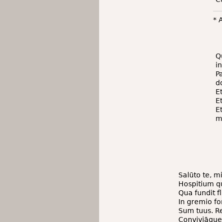
* 
Q
i
P
d
E
E
E
m
Salūto te, m
Hospitium qu
Qua fundit f
In gremio fo
Sum tuus. R
Conviviāque 