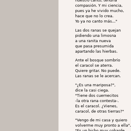
nuestro canto, tendría
compasión. Y mi ciencia,
pues ya he vivido mucho,
hace que no lo crea.
Yo ya no canto más..."
Las dos ranas se quejan
pidiendo una limosna
a una ranita nueva
que pasa presumida
apartando las hierbas.
Ante el bosque sombrío
el caracol se aterra.
Quiere gritar. No puede.
Las ranas se le acercan.
"¿Es una mariposa?",
dice la casi ciega.
"Tiene dos cuernecitos
-la otra rana contesta-.
Es el caracol. ¿Vienes,
caracol, de otras tierras?"
"Vengo de mi casa y quiero
volverme muy pronto a ella"
"Es un bicho muy cobarde