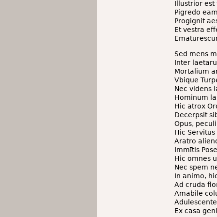
Illustrior es
Pigredo eam 
Progignit ae
Et vestra ef
Ematurescunt
Sed mens mi
Inter laetar
Mortalium a
Vbique Turp
Nec videns l
Hominum labi
Hic atrox Or
Decerpsit si
Opus, peculi
Hic Sērvitus 
Aratro alien
Immītis Pose
Hic omnes u
Nec spem ne
In animo, hi
Ad cruda flor
Amabile co
Adulescentes
Ex casa geni