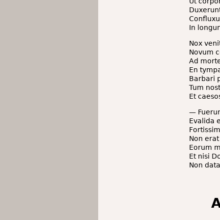
Ut corp
Duxerunt
Confluxu
In longu
Nox veni
Novum c
Ad mort
En tympa
Barbari 
Tum nost
Et caeso
— Fuerun
Evalida e
Fortissim
Non erat 
Eorum mu
Et nisi D
Non data
A