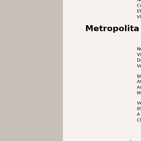
C
E
V
Metropolita
N
V
D
V
I
A
A
M
V
I
A
C