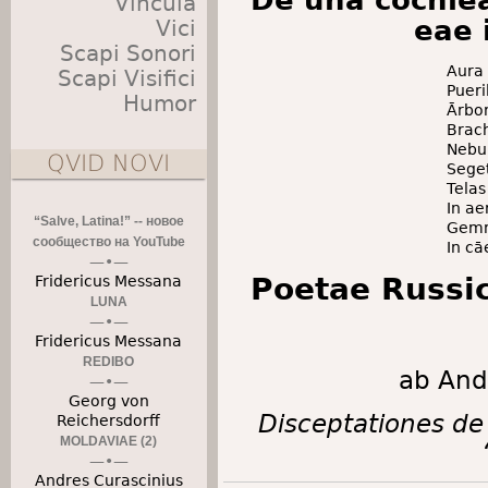
De una cochlea
Vincula
eae 
Vici
Scapi Sonori
Aura
Scapi Visifici
Pueri
Humor
Ārbor
Brach
Nebu
QVID NOVI
Seget
Telas
In ae
“Salve, Latina!” -- новое
Gemm
сообщество на YouTube
In cā
Poetae Russic
Fridericus Messana
LUNA
Fridericus Messana
REDIBO
ab And
Georg von
Disceptationes de r
Reichersdorff
MOLDAVIAE (2)
Andres Curascinius