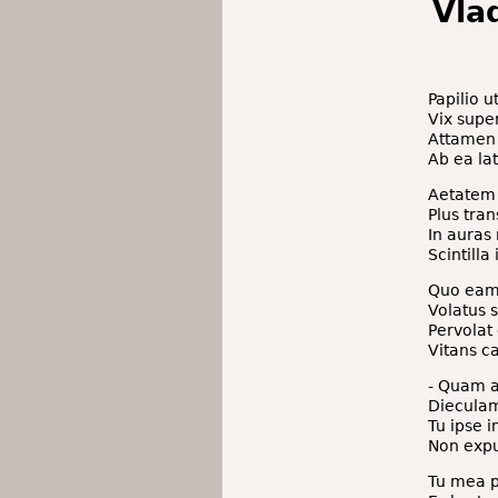
Vla
Papilio u
Vix super
Attamen n
Ab ea lat
Aetatem p
Plus tra
In auras
Scintilla
Quo eam 
Volatus 
Pervolat 
Vitans c
- Quam a
Diecula
Tu ipse i
Non expu
Tu mea pu