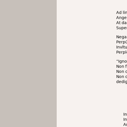
Ad li
Angel
At da
Super
Negan
Perp
Invīt
Perp
“Igno
Non f
Non 
Non
dedig
I
In
A