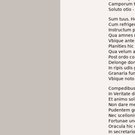
Camporum tā
Soluto otio 
Sum tuus. 
Cum refrigeri
Instructum p
Qua amnes m
Vbique ante
Planities h
Qua velum al
Post ordo co
Delonge dom
In ripis udi
Granaria fu
Vbique noto
Compedibus 
In Veritate d
Et animo so
Non dare me
Pudentem gr
Nec scelionis
Fortunae un
Oracula hic
In secretari