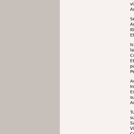
v
A
S
A
I
E
I
l
C
E
p
Pe
A
I
E
s
A
T
s
S
V
C