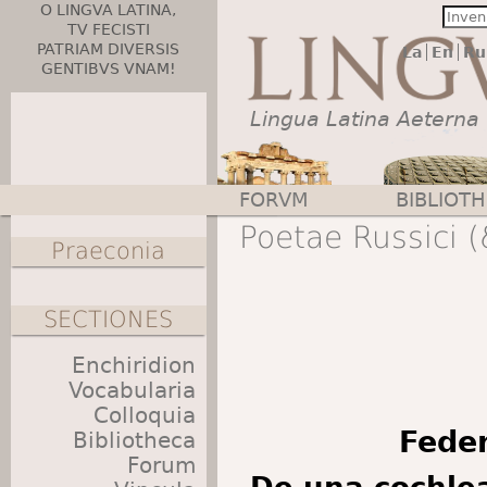
O LINGVA LATINA,
TV FECISTI
PATRIAM DIVERSIS
La
En
Ru
GENTIBVS VNAM!
Lingua Latina Aeterna
FORVM
BIBLIOT
Main menu
Poetae Russici (
Praeconia
SECTIONES
Enchiridion
Vocabularia
Colloquia
Feder
Bibliotheca
Forum