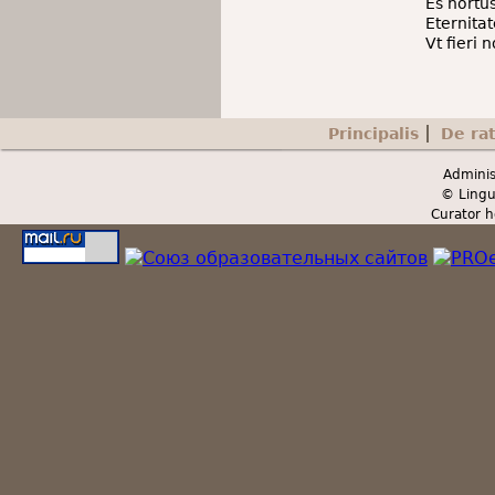
Es hortu
Eternitat
Vt fieri 
Principalis
De ra
Secondary menu
Adminis
© Lingu
Curator h