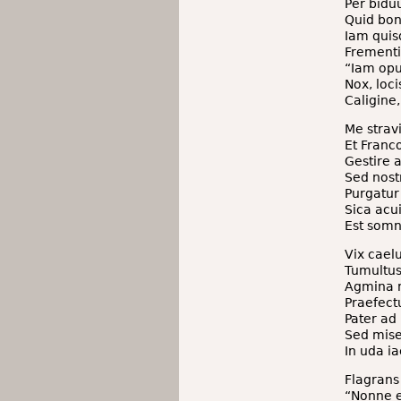
Per biduu
Quid boni
Iam quis
Frementi
“Iam opus
Nox, loci
Caligine,
Me strav
Et Franc
Gestire 
Sed nost
Purgatur 
Sica acui
Est somn
Vix cael
Tumultus
Agmina m
Praefectu
Pater ad 
Sed miser
In uda ia
Flagrans 
“Nonne e