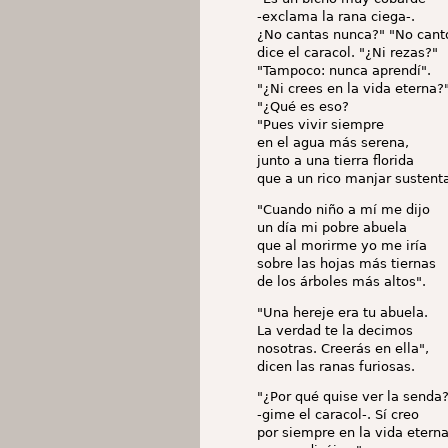
-exclama la rana ciega-.
¿No cantas nunca?" "No cant
dice el caracol. "¿Ni rezas?"
"Tampoco: nunca aprendí".
"¿Ni crees en la vida eterna?
"¿Qué es eso?
"Pues vivir siempre
en el agua más serena,
junto a una tierra florida
que a un rico manjar sustent
"Cuando niño a mí me dijo
un día mi pobre abuela
que al morirme yo me iría
sobre las hojas más tiernas
de los árboles más altos".
"Una hereje era tu abuela.
La verdad te la decimos
nosotras. Creerás en ella",
dicen las ranas furiosas.
"¿Por qué quise ver la senda
-gime el caracol-. Sí creo
por siempre en la vida etern