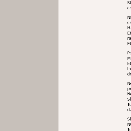
S
c
N
c
H
E
r
E
P
M
E
I
d
N
p
N
S
T
d
S
N
T