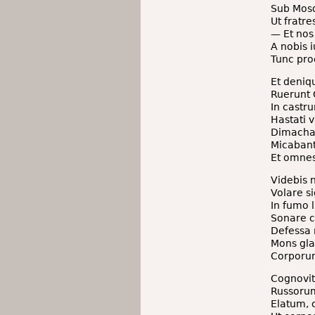
Sub Mos
Ut fratr
— Et nos 
A nobis 
Tunc pro
Et deniq
Ruerunt 
In castr
Hastati v
Dimachae
Micabant
Et omnes
Videbis
Volare 
In fumo 
Sonare c
Defessa 
Mons gla
Corporu
Cognovit
Russoru
Elatum, 