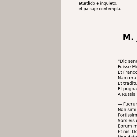
aturdido e inquieto,
el paisaje contempla.
M.
“Dic sen
Fuisse M
Et Franc
Nam eran
Et tradit
Et pugna 
A Russis
— Fuerun
Non simil
Fortissim
Sors eis 
Eorum mu
Et nisi D
Non data