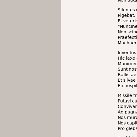
Silentes
Pigebat
Et veteri
“Nuncīne
Non scin
Praefect
Machaeri
Inventus
Hic laxe 
Munimen
Sunt nos
Ballista
Et silvae
En hospi
Missile t
Putavi c
Conviva
Ad pugna
Nos muro
Nos capi
Pro gleb