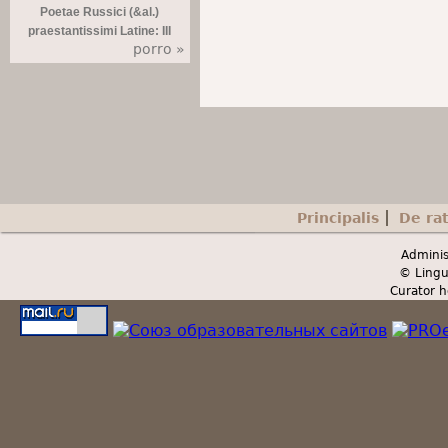
Poetae Russici (&al.)
praestantissimi Latine: III
porro »
Principalis
De ra
Secondary menu
Adminis
© Lingu
Curator h