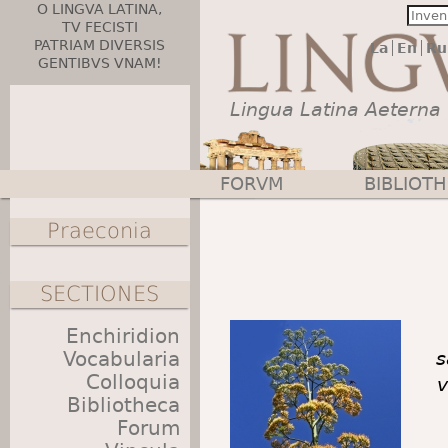
O LINGVA LATINA,
TV FECISTI
PATRIAM DIVERSIS
La
En
Ru
GENTIBVS VNAM!
Lingua Latina Aeterna
FORVM
BIBLIOT
Main menu
Praeconia
SECTIONES
Enchiridion
Vocabularia
s
Colloquia
v
Bibliotheca
Forum