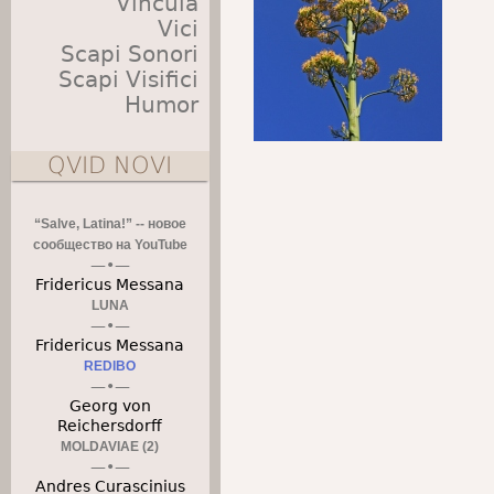
Vincula
Vici
Scapi Sonori
Scapi Visifici
Humor
QVID NOVI
“Salve, Latina!” -- новое
сообщество на YouTube
Fridericus Messana
LUNA
Fridericus Messana
REDIBO
Georg von
Reichersdorff
MOLDAVIAE (2)
Andres Curascinius