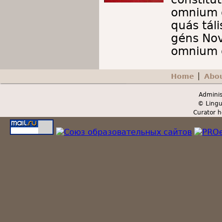
omnium g
quás táli
géns Nov
omnium 
Home
Abo
Secondary menu
Adminis
© Lingu
Curator h