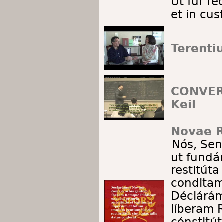
Ut fur re
et in cu
Terenti
CONVER
Keil
Novae R
Nós, Se
ut fundám
restitút
conditam
Déclárá
líberam 
cónstitú