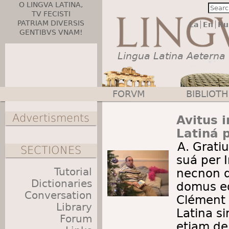
O LINGVA LATINA,
TV FECISTI
PATRIAM DIVERSIS
La
En
Ru
GENTIBVS VNAM!
Lingua Latina Aeterna
FORVM
BIBLIOT
Main menu
Advertisments
Avitus i
Latiná 
A. Gratiu
SECTIONES
suá per I
Tutorial
necnon 
Dictionaries
domus ed
Conversation
Clément
Library
Latina si
Forum
etiam de 