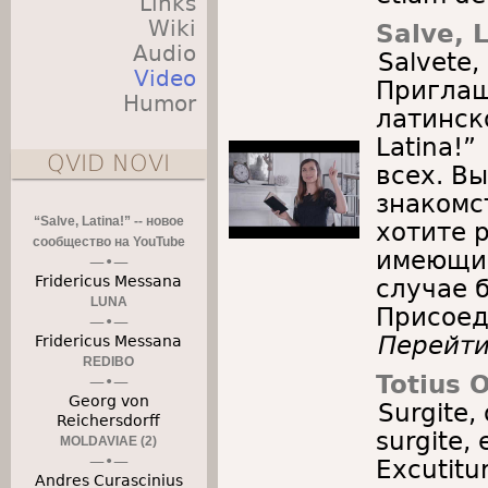
Links
Wiki
Salve, 
Audio
Salvete,
Video
Приглаш
Humor
латинско
Latina!”
QVID NOVI
всех. В
знакомс
“Salve, Latina!” -- новое
хотите 
сообщество на YouTube
имеющие
Fridericus Messana
случае 
LUNA
Присоед
Перейт
Fridericus Messana
REDIBO
Totius 
Georg von
Surgite, 
Reichersdorff
surgite,
MOLDAVIAE (2)
Excutitur
Andres Curascinius