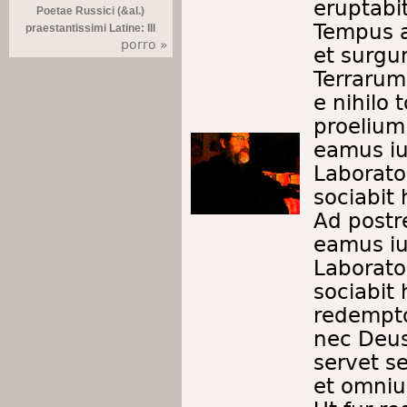
eruptab
Poetae Russici (&al.)
Tempus a
praestantissimi Latine: III
porro »
et surgu
Terrarum 
e nihilo
proelium
eamus iu
Laborat
sociabit
Ad post
eamus iu
Laborat
sociabit
redempto
nec Deus
servet s
et omniu