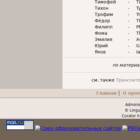
Тимофей
-
T
Тихон
-
T
Трофим
-
T
Фёдор
-
T
Филипп
-
P
Фома
-
T
Эмилия
-
A
Юрий
-
G
Яков
-
I
по матери
см. также
Транслите
Главная
О про
Secondary menu
Adminis
© Lingu
Curator h