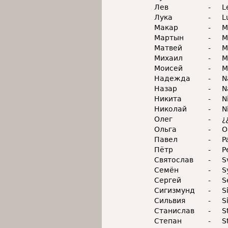
Лев
-
L
Лука
-
L
Макар
-
M
Мартын
-
M
Матвей
-
M
Михаил
-
M
Моисей
-
M
Надежда
-
N
Назар
-
N
Никита
-
N
Николай
-
N
Олег
-
¿
Ольга
-
O
Павел
-
P
Пётр
-
P
Святослав
-
S
Семён
-
S
Сергей
-
S
Сигизмунд
-
S
Сильвия
-
S
Станислав
-
S
Степан
-
S