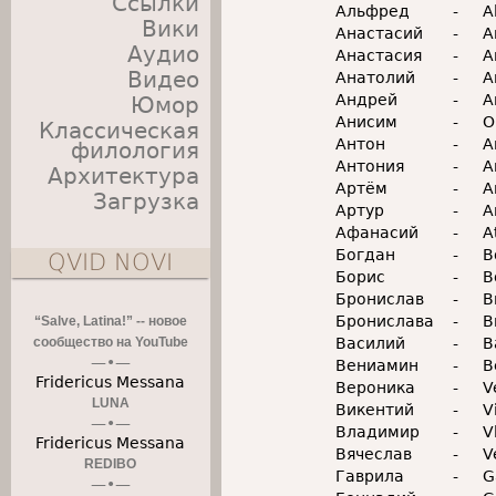
Ссылки
Альфред
-
A
Вики
Анастасий
-
A
Аудио
Анастасия
-
A
Видео
Анатолий
-
A
Андрей
-
A
Юмор
Анисим
-
O
Классическая
Антон
-
A
филология
Антония
-
A
Архитектура
Артём
-
A
Загрузка
Артур
-
A
Афанасий
-
A
Богдан
-
B
QVID NOVI
Борис
-
B
Бронислав
-
B
Бронислава
-
B
“Salve, Latina!” -- новое
сообщество на YouTube
Василий
-
B
Вениамин
-
B
Fridericus Messana
Вероника
-
V
LUNA
Викентий
-
V
Владимир
-
V
Fridericus Messana
Вячеслав
-
V
REDIBO
Гаврила
-
G