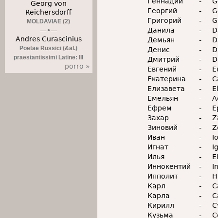
Геннадий
-
G
Georg von
Георгий
-
G
Reichersdorff
Григорий
-
G
MOLDAVIAE (2)
Данила
-
D
Andres Curascinius
Демьян
-
D
Poetae Russici (&al.)
Денис
-
D
praestantissimi Latine: III
Дмитрий
-
D
porro »
Евгений
-
E
Екатерина
-
C
Елизавета
-
E
Емельян
-
A
Ефрем
-
E
Захар
-
Z
Зиновий
-
Z
Иван
-
I
Игнат
-
I
Илья
-
E
Иннокентий
-
I
Ипполит
-
H
Карл
-
C
Карла
-
C
Кирилл
-
C
Кузьма
-
C