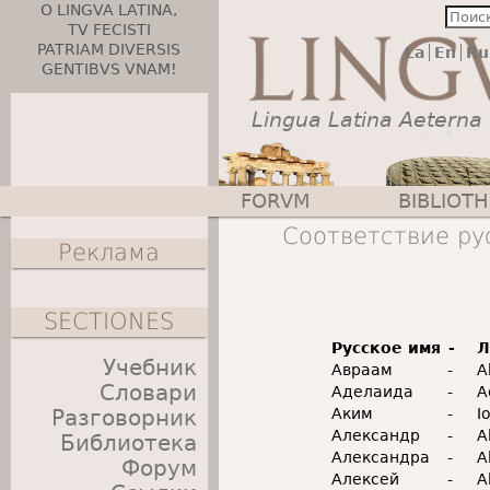
O LINGVA LATINA,
TV FECISTI
PATRIAM DIVERSIS
La
En
Ru
GENTIBVS VNAM!
Lingua Latina Aeterna
FORVM
BIBLIOT
Главное меню
Соответствие ру
Реклама
SECTIONES
Русское имя
-
Л
Учебник
Авраам
-
A
Словари
Аделаида
-
A
Разговорник
Аким
-
I
Александр
-
A
Библиотека
Александра
-
A
Форум
Алексей
-
A