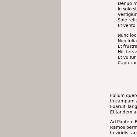
Denuo ma
In solo s
Vestigiu
Sole rel
Et vento
Nunc loc
Non foli
Et frust
Hic ferv
Et vultu
Capturam 
Folium quer
In campum a
Exaruit, lang
Et tandem a
Ad Pontem E
Ramos permu
In viridis r