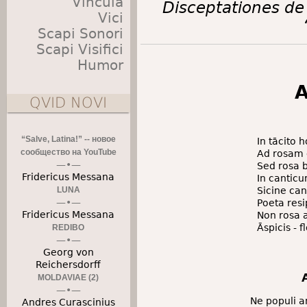
Vincula
Disceptationes de r
Vici
Scapi Sonori
Scapi Visifici
Humor
A
QVID NOVI
“Salve, Latina!” -- новое
In tācito 
сообщество на YouTube
Ad rosam c
Sed rosa be
Fridericus Messana
In cantic
LUNA
Sicine can
Poeta res
Fridericus Messana
Non rosa 
Āspicis - f
REDIBO
Georg von
Reichersdorff
MOLDAVIAE (2)
Ne populi 
Andres Curascinius