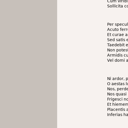
Cum viridi
Sollicita 
Per specu
Acuto ferr
Et curae 
Sed satis 
Taedebit 
Non pote
Armidis cu
Vel domi 
Ni ardor, 
O aestas l
Nos, perde
Nos quasi 
Frigesci 
Et hiemem
Placentis 
Inferias h