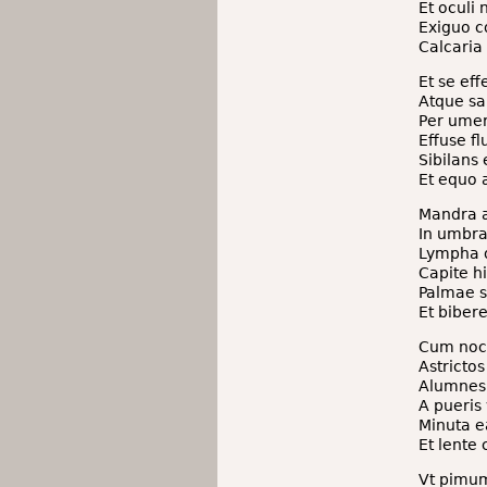
Et oculi 
Exiguo c
Calcaria
Et se ef
Atque sal
Per umer
Effuse fl
Sibilans
Et equo 
Mandra a
In umbra
Lympha o
Capite h
Palmae s
Et bibere
Cum noct
Astrictos
Alumnes
A pueris
Minuta e
Et lente
Vt pimum