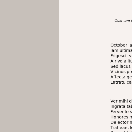
Quid tum 
October ia
Iam ultim
Frigescit v
A rivo ali
Sed lacus 
Vicinus p
Affecta ge
Latratu c
Ver mihi 
Ingrata ta
Fervente s
Honores m
Delector n
Traheae, l