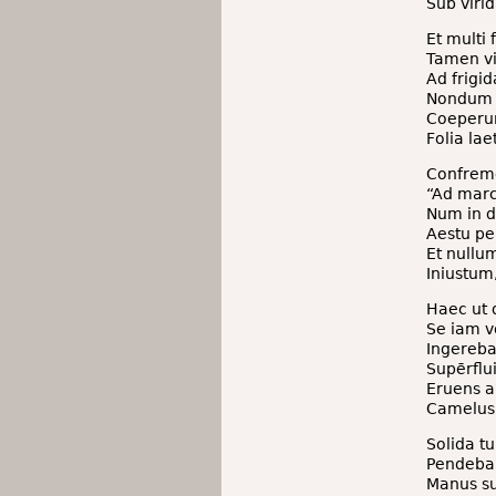
Sub virid
Et multi 
Tamen vi
Ad frigi
Nondum c
Coeperun
Folia lae
Confreme
“Ad mar
Num in d
Aestu per
Et nullu
Iniustum
Haec ut d
Se iam v
Ingerebat
Supērflui
Eruens 
Camelus 
Solida t
Pendeban
Manus su