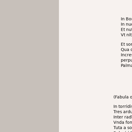
In Bo
In nu
Et nu
Vt ni
Et so
Qua o
Incr
perp
Palma
(Fabula o
In torrid
Tres ard
Inter rad
Vnda fon
Tuta a s