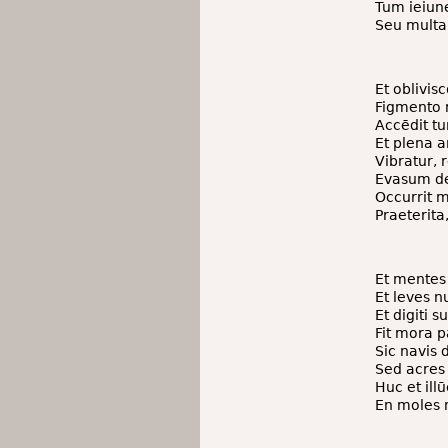
Tum ieiun
Seu multa
Et oblivis
Figmento m
Accēdit t
Et plena a
Vibratur, 
Evasum de
Occurrit 
Praeterit
Et mentes
Et leves n
Et digiti 
Fit mora p
Sic navis
Sed acres
Huc et ill
En moles m