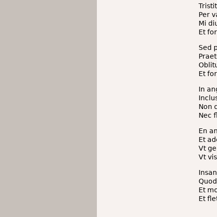
Trist
Per 
Mi di
Et f
Sed p
Praet
Oblit
Et f
In an
Inclu
Non 
Nec 
En an
Et ad
Vt ge
Vt v
Insa
Quod
Et m
Et fl