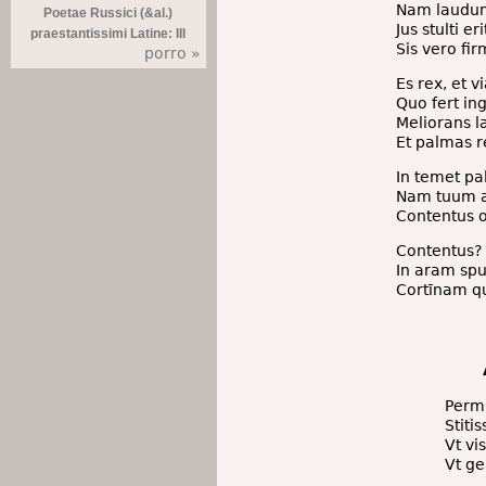
Nam laudum 
Poetae Russici (&al.)
Jus stulti e
praestantissimi Latine: III
Sis vero fir
porro »
Es rex, et vi
Quo fert in
Meliorans l
Et palmas re
In temet pa
Nam tuum a
Contentus o
Contentus? 
In aram spu
Cortīnam qua
Perm
Stiti
Vt vi
Vt ge