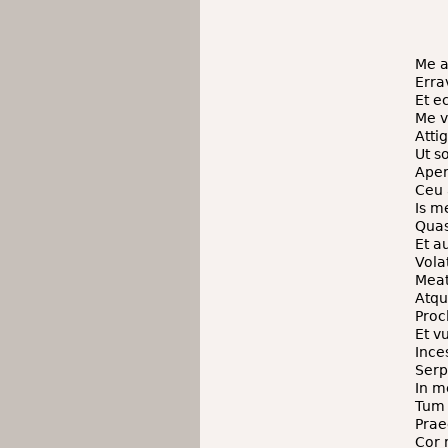
Me ae
Errav
Et e
Me v
Attig
Ut s
Aper
Ceu 
Is m
Quas
Et a
Vola
Mea
Atqu
Proc
Et v
Ince
Serp
In m
Tum 
Prae
Cor 