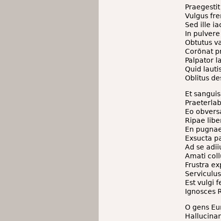
Praegesti
Vulgus fre
Sed ille ia
In pulver
Obtutus va
Corōnat p
Palpator l
Quid lautis
Oblitus de
Et sanguis
Praeterla
Eo obvers
Ripae lib
En pugnae 
Exsucta pa
Ad se adi
Amati coll
Frustra ex
Serviculus
Est vulgi 
Ignosces R
O gens Eur
Hallucinan