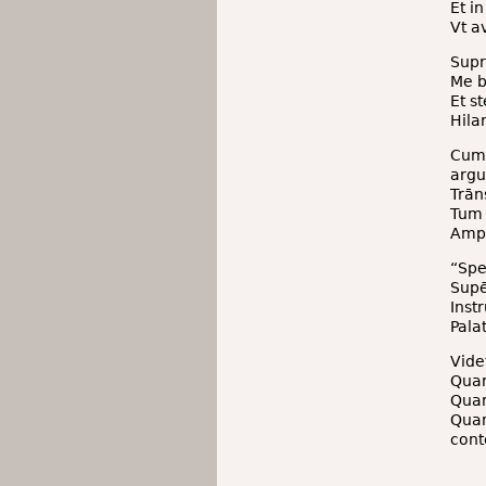
Et i
Vt a
Supr
Me b
Et s
Hilar
Cum
arg
Trān
Tum 
Ampu
“Spe
Supē
Inst
Pala
Vide
Quam
Quam
Quam
cont