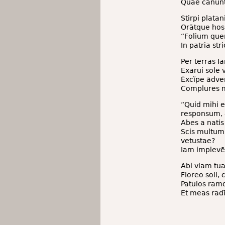
Quae canunt 
Stirpi platan
Orātque hosp
“Folium que
In patria str
Per terras I
Exarui sole 
Ēxcĭpe ādve
Complures mi
“Quid mihi e
responsum, 
Abes a natis
Scis multum,
vetustae?
Iam implevē
Abi viam tua
Floreo soli,
Patulos ram
Et meas radī