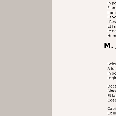
In p
Flam
Immo
Et v
“Res
Et f
Perv
Homi
M.
Scie
A iu
In o
Pagin
Doct
Sinc
Et l
Coep
Capi
Ex u