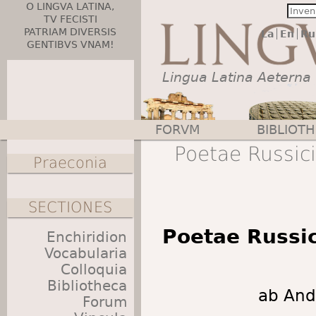
O LINGVA LATINA,
TV FECISTI
PATRIAM DIVERSIS
La
En
Ru
GENTIBVS VNAM!
Lingua Latina Aeterna
FORVM
BIBLIOT
Main menu
Poetae Russici
Praeconia
SECTIONES
Poetae Russic
Enchiridion
Vocabularia
Colloquia
Bibliotheca
ab And
Forum