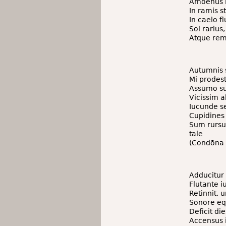
Amoenus l
In ramis st
In caelo f
Sol rarius
Atque rem
Autumnis 
Mi prodes
Assūmo su
Vicissim a
Iucunde s
Cupidines 
Sum rursu
tale
(Condōna 
Adducitur 
Flutante i
Retinnit, 
Sonore equ
Deficit di
Accensus i