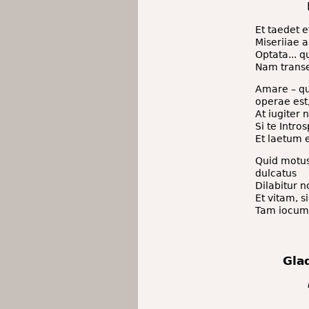
Et taedet 
Miseriiae 
Optata... q
Nam transe
Amare – q
operae est
At iugiter
Si te Intro
Et laetum e
Quid motus
dulcatus
Dilabitur 
Et vitam, si
Tam iocum 
Gla