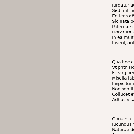
Iurgatur 
Sed mihi is
Enitens d
Sic nata p
Paternae d
Horarum an
In ea mul
Inveni, a
Qua hoc e
Vt phthisi
Fit virgi
Misella la
Inspicitur 
Non sentit
Collucet e
Adhuc vita
O maestu
Iucundus 
Naturae d