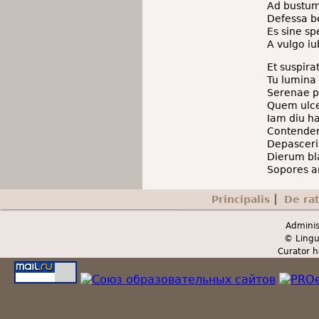
Ad bustum
Defessa b
Es sine sp
A vulgo iu
Et suspira
Tu lumina 
Serenae p
Quem ulce
Iam diu ha
Contenden
Depasceris
Dierum bl
Sopores a
Principalis
De ra
Secondary menu
Adminis
© Lingu
Curator h