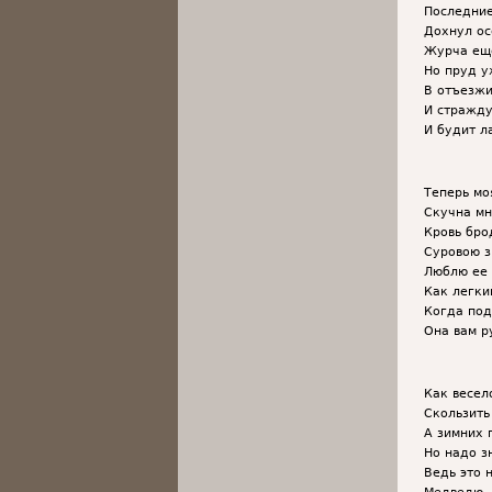
Последние
Дохнул ос
Журча еще
Но пруд у
В отъезжи
И стражду
И будит л
Теперь мо
Скучна мн
Кровь бро
Суровою з
Люблю ее 
Как легки
Когда под
Она вам р
Как весел
Скользить
А зимних 
Но надо зн
Ведь это 
Медведю, 