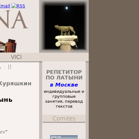
VICI
: II
РЕПЕТИТОР
ПО ЛАТЫНИ
Куряшкин
в Москве
индивидуальные и
групповые
тынь
занятия, перевод
текстов
Comites
nes
”