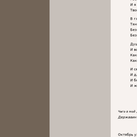
И я
Тво
В г
Тян
Без
Без
Душ
И в
Как
Как
И с
И д
И б
И ж
Чего в мой
Державин
Октябрь у