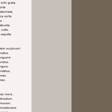
mihi grata,
orte
ondemnata
ca sorte.
to
 devota,
 culto.
 sepulta.
tem oculorum!
natus.
anguore.
ratus.
rigore,
undatus,
ones,
nes.
meo more.
 admodum.
 amorem.
incalescens.