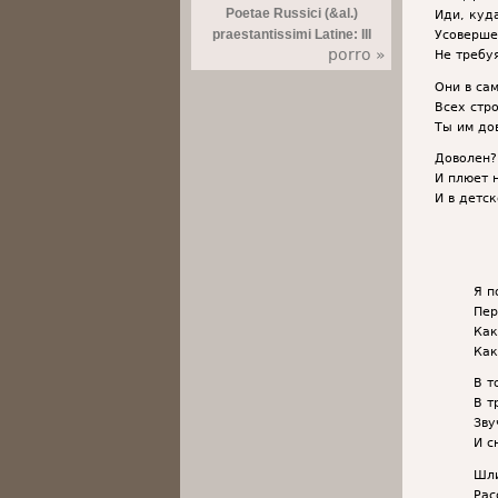
Poetae Russici (&al.)
Иди, куд
praestantissimi Latine: III
Усоверше
porro »
Не требу
Они в са
Всех стр
Ты им до
Доволен?
И плюет н
И в детс
Я п
Пер
Как
Как
В т
В т
Зву
И с
Шли
Рас