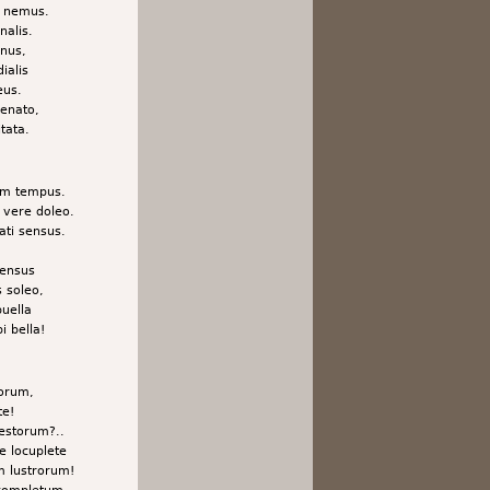
m nemus.
nalis.
enus,
ialis
eus.
renato,
tata.
eum tempus.
- vere doleo.
ati sensus.
fensus
s soleo,
puella
i bella!
orum,
te!
estorum?..
e locuplete
m lustrorum!
completum