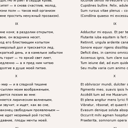
адостно играет в сердце кровь,
Iucunde sentio fervescere c
ипят — я снова счастлив, молод,
Cupidines bullire. Felix, adul
изни полн — таков мой организм
Sum rursus vitae plenus – c
 мне простить ненужный прозаизм).
(Condōna quaeso mi excessui 
IX
IX
мне коня; в раздолии открытом,
Adducitur mi equus. Et per t
вою, он всадника несет,
Flutante iuba equitem is fert
под его блистающим копытом
Retinnit, ungula ardente cana
омерзлый дол и трескается лед.
Sonore equor rigens dissilitq
 краткий день, и в камельке забытом
Deficit dies, in camino omni
ть горит — то яркий свет лиет,
Accensus ignis, tum clare su
медленно — а я пред ним читаю
Tum ieiune dat, ad eum quid
долгие в душе моей питаю.
Seu multa varia cum animo 
X
X
 мир — и в сладкой тишине
Et obliviscor mundi, dulciter
усыплен моим воображеньем,
Figmento meo, suavis ipsis ho
ается поэзия во мне:
Accēdit tum ad me Musarum 
няется лирическим волненьем,
Et plena angitur mens lyrici f
 звучит, и ищет, как во сне,
Vibratur, rēsonat, et quaerit 
наконец свободным проявленьем —
Evasum denique soluta absqu
мне идет незримый рой гостей,
Occurrit mihi agmen hospitu
давние, плоды мечты моей.
Praeterita, somnorum opera 