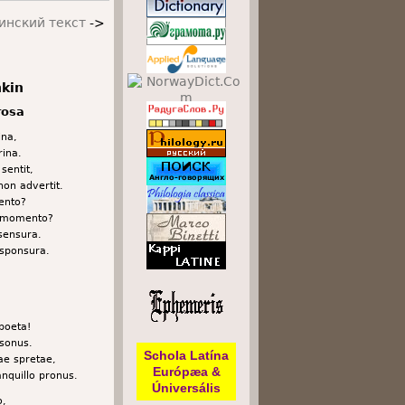
инский текст
->
hkin
rosa
ina,
rina.
sentit,
on advertit.
lento?
o momento?
sensura.
responsura.
poeta!
sonus.
Schola Latína
lae spretae,
Európæa &
anquillo pronus.
Úniversális
o,