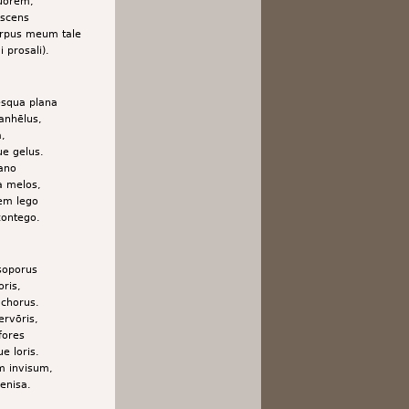
ruorem,
escens
orpus meum tale
prosali).
esqua plana
 anhēlus,
,
ue gelus.
cano
a melos,
em lego
contego.
 soporus
ris,
chorus.
ervōris,
fores
e loris.
m invisum,
enisa.