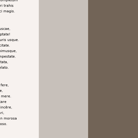
i trahis
i magis.
muscae,
ptate!
uris usque.
itate.
animusque,
mpestate.
tata,
lato.
fere,
e,
e mere.
tare
incēre,
ri,
in morosa
oso.