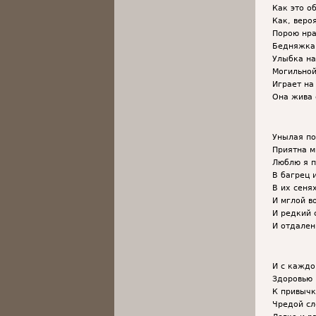
Как это о
Как, веро
Порою нра
Бедняжка 
Улыбка на
Могильной
Играет на
Она жива 
Унылая по
Приятна м
Люблю я п
В багрец 
В их сеня
И мглой в
И редкий 
И отдален
И с каждо
Здоровью 
К привычк
Чредой сл