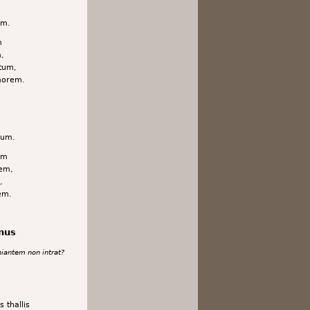
am.
m
,
tum,
morem.
tum.
um
em,
,
em.
nus
antem non intrat?
 thallis