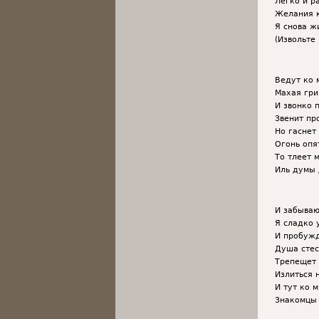
Легко и р
Желания к
Я снова ж
(Извольте
Ведут ко 
Махая гри
И звонко 
Звенит пр
Но гаснет
Огонь опя
То тлеет 
Иль думы 
И забываю
Я сладко 
И пробужд
Душа стес
Трепещет и
Излиться 
И тут ко 
Знакомцы 