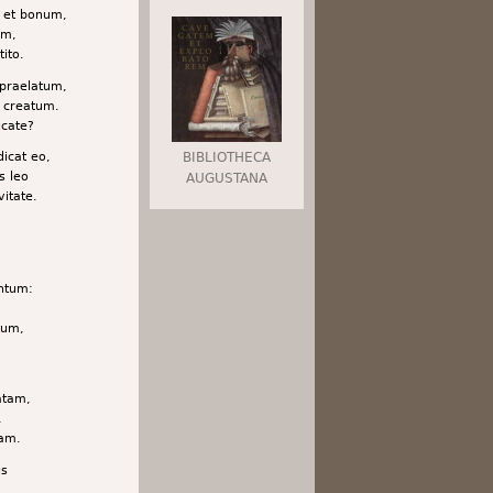
m et bonum,
um,
tito.
 praelatum,
 creatum.
icate?
BIBLIOTHECA
icat eo,
s leo
AUGUSTANA
vitate.
ntum:
tum,
atam,
,
am.
is