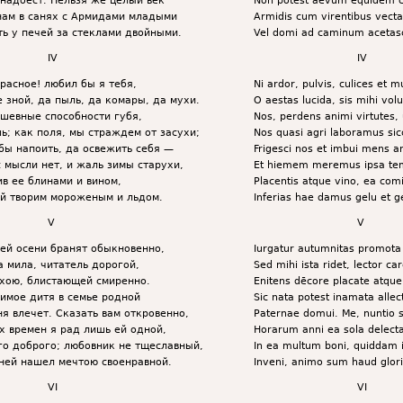
нам в санях с Армидами младыми
Armidis cum virentibus vectar
ть у печей за стеклами двойными.
Vel domi ad caminum acetasc
IV
IV
красное! любил бы я тебя,
Ni ardor, pulvis, culices et 
е зной, да пыль, да комары, да мухи.
O aestas lucida, sis mihi volu
ушевные способности губя,
Nos, perdens animi virtutes, 
ь; как поля, мы страждем от засухи;
Nos quasi agri laboramus sicc
бы напоить, да освежить себя —
Frigesci nos et imbui mens 
с мысли нет, и жаль зимы старухи,
Et hiemem meremus ipsa te
ив ее блинами и вином,
Placentis atque vino, ea comi
й творим мороженым и льдом.
Inferias hae damus gelu et ge
V
V
ей осени бранят обыкновенно,
Iurgatur autumnitas promota 
а мила, читатель дорогой,
Sed mihi ista ridet, lector car
хою, блистающей смиренно.
Enitens dēcore placate atqu
имое дитя в семье родной
Sic nata potest inamata allec
ня влечет. Сказать вам откровенно,
Paternae domui. Me, nuntio s
х времен я рад лишь ей одной,
Horarum anni ea sola delecta
го доброго; любовник не тщеславный,
In ea multum boni, quiddam 
 ней нашел мечтою своенравной.
Inveni, animo sum haud glori
VI
VI