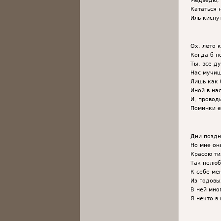
Кататься 
Иль кисну
Ох, лето 
Когда б н
Ты, все д
Нас мучиш
Лишь как 
Иной в на
И, провод
Поминки е
Дни поздн
Но мне он
Красою ти
Так нелюб
К себе ме
Из годовы
В ней мно
Я нечто в