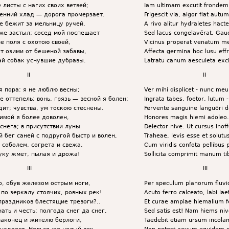
 листы с нагих своих ветвей;
Iam ultimam excutit fronde
енний хлад — дорога промерзает.
Frigescit via, algor flat autum
 бежит за мельницу ручей,
A rivo alitur hydraletes hact
же застыл; сосед мой поспешает
Sed lacus congelavĕrat. Gaud
е поля с охотою своей,
Vicinus properat venatum m
т озими от бешеной забавы,
Affecta germina hoc lusu eff
ай собак уснувшие дубравы.
Latratu canum aesculeta exci
II
II
я пора: я не люблю весны;
Ver mihi displicet - nunc m
е оттепель; вонь, грязь — весной я болен;
Ingrata tabes, foetor, lutum 
дит; чувства, ум тоскою стеснены.
Fervente sanguine languōri d
имой я более доволен,
Honores magis hiemi adoleo.
снега; в присутствии луны
Delector nive. Ut cursus inof
й бег саней с подругой быстр и волен,
Traheae, levis esse et solutu
 соболем, согрета и свежа,
Cum viridis confota pellibus 
уку жмет, пылая и дрожа!
Sollicita comprimit manum tib
III
III
о, обув железом острым ноги,
Per speculum planorum fluvi
 по зеркалу стоячих, ровных рек!
Acuto ferro calceato, labi lae
праздников блестящие тревоги?..
Et curae amplae hiemalium f
ать и честь; полгода снег да снег,
Sed satis est! Nam hiems niv
наконец и жителю берлоги,
Taedebit etiam ursum incola
надоест. Нельзя же целый век
Non potest aevum equidem 