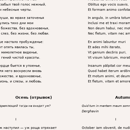
 забыл твой голос нежный,
Oblitus ego vocis suavis,
и небесные черты.
Et formam animo confot
луши, во мраке заточенья
In angulo, in umbra totu
улись тихо дни мои
Inclusi me et traxi moram
 божества, без вдохновенья,
Non deum habui, nec mo
 слез, без жизни, без любви.
Nec fletum, vitam nec a
е настало пробужденье:
En animi labuntur muri
от опять явилась ты,
Et ades mihi iterato,
 мимолетное виденье,
Vt genium decōris puri,
 гений чистой красоты.
Vt visum lubricum, mora
ердце бьется в упоенье,
Insanum pālpitat cor me
ля него воскресли вновь
Quod habet iterum ardōr
ожество, и вдохновенье,
Et motum animi, et deum
изнь, и слезы, и любовь.
Et fletum, vitam et amor
Осень (отрывок)
Autum
 дремлющий тогда не входит ум?
Quid tum in mentem meum somni
Derghavin
I
I
ж наступил — уж роща отряхает
October iam obvenit, de nudis