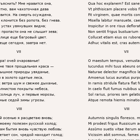
бъяснить? Мне нравится она,
Qua hoc explanem? Est sane 
ятно, вам чахоточная дева
Vt phthisicam placere vobis f
вится. На смерть осуждена,
Fit virginem, quae mortis c
клонится без ропота, без гнева.
Misella labitur mansuete, cae
 устах увянувших видна;
Inspicitur in ore risus deflora
 пропасти она не слышит зева;
Non sentit frigus bustuarium
 лице еще багровый цвет.
Collucet etiam eius os rubore
еще сегодня, завтра нет.
Adhuc vitalis est, cras autem
VII
VII
ра! очей очарованье!
O maestum tempus, venusta
не твоя прощальная краса —
Iucundus mihi tuus abeuns or
ышное природы увяданье,
Naturae delector magnifico l
и в золото одетые леса,
Amoenus lucus auratus purpu
х ветра шум и свежее дыханье,
In ramis stridula flatura flat f
олнистою покрыты небеса,
In caelo fluit fumus nubibus 
солнца луч, и первые морозы,
Sol rarius, priores iam gelati
ные седой зимы угрозы.
Atque remota hiemis minatio
VIII
VIII
й осенью я расцветаю вновь;
Autumnis singulis floresco, 
моему полезен русской холод;
Mi prodest frigus Russicum
ам бытия вновь чувствую любовь:
Assūmo suetis vitae iterum
етает сон, чредой находит голод;
Vicissim abit somnus, fames 