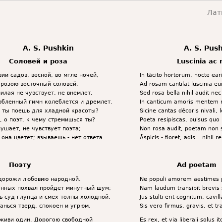
Лат
A. S. Pushkin
A. S. Pus
Соловей и роза
Luscinia ac 
ии садов, весной, во мгле ночей,
In tācito hortorum, nocte ear
 розою восточный соловей.
Ad rosam cāntilat luscinia eu
илая не чувствует, не внемлет,
Sed rosa bella nihil audit nec 
юбленный гимн колеблется и дремлет.
In canticum amoris mentem n
и ты поешь для хладной красоты?
Sicine cantas dēcoris nivali, 
, о поэт, к чему стремишься ты?
Poeta resipiscas, pulsus qu
ушает, не чувствует поэта;
Non rosa audit, poetam non 
она цветет; взываешь - нет ответа.
Āspicis - floret, adis – nihil 
Поэту
Ad poetam
 дорожи любовию народной.
Ne populi amorem aestimes 
нных похвал пройдет минутный шум;
Nam laudum transibit brevis 
 суд глупца и смех толпы холодной,
Jus stulti erit cognitum, cavil
анься тверд, спокоен и угрюм.
Sis vero firmus, gravis, et tr
 живи один. Дорогою свободной
Es rex, et via liberali solus it