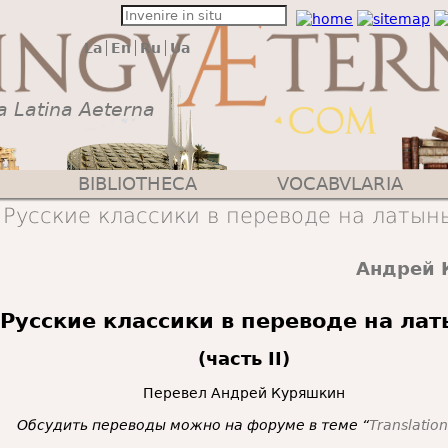
La
En
Ru
Ua
a Latina Aeterna
BIBLIOTHECA
VOCABVLARIA
Русские классики в переводе на латынь 
Андрей 
Русские классики в переводе на ла
(часть II)
Перевел Андрей Куряшкин
Обсудить переводы можно на форуме в теме “
Translatio