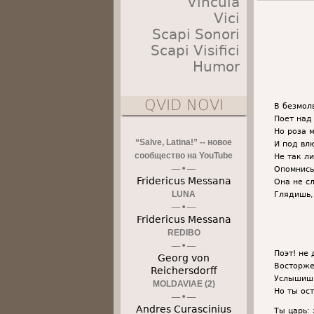
Vincula
Vici
Scapi Sonori
Scapi Visifici
Humor
QVID NOVI
В безмолв
Поет над
Но роза м
“Salve, Latina!” -- новое
И под вл
сообщество на YouTube
Не так л
Опомнись
Fridericus Messana
Она не сл
LUNA
Глядишь, 
Fridericus Messana
REDIBO
Поэт! не
Georg von
Восторже
Reichersdorff
Услышишь
MOLDAVIAE (2)
Но ты ост
Andres Curascinius
Ты царь: