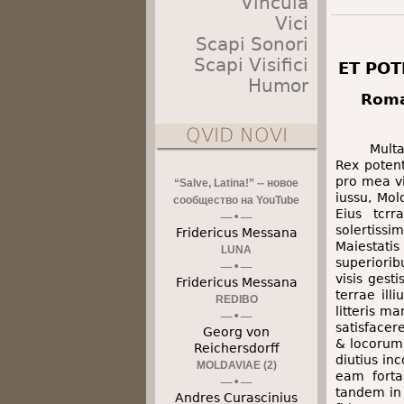
Vincula
Vici
Scapi Sonori
Scapi Visifici
ET POT
Humor
Roma
QVID NOVI
Multa
Rex potent
pro mea vi
“Salve, Latina!” -- новое
iussu, Mol
сообщество на YouTube
Eius tcrr
solertiss
Fridericus Messana
Maiestatis
LUNA
superiori
visis ges
Fridericus Messana
terrae il
REDIBO
litteris m
satisfacer
Georg von
& locorum
Reichersdorff
diutius i
MOLDAVIAE (2)
eam forta
tandem in
Andres Curascinius