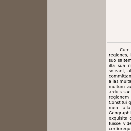
Cum 
regiones,
suo saltem
illa sua 
soleant, 
committant
alias mult
multum ad
arduis sac
regionem s
Constitui 
mea falla
Geographi
exquisita
fuisse vid
certiore