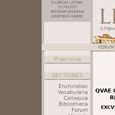
O LINGVA LATINA,
TV FECISTI
PATRIAM DIVERSIS
GENTIBVS VNAM!
Lingu
FORVM
Main menu
Praeconia
SECTIONES
Enchiridion
QVAE 
Vocabularia
R
Colloquia
Bibliotheca
EXCV
Forum