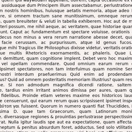
quem ipsi waywodam appellant, obirem, capta occasione ex var
 assiduaque dum Principem illum assectabamur, perlustratione
nostris hominibus, huiusque aetatis memoria, atque adeo R.
re, si omnem tractum sane munitissimum, omneque rerum
, quam breuiteter & veluti in tabella exhiberem. Hoc aut de m
teri possum, me nihil aeque, ac veritatem, quae historiae qua
lunt. Caput ac fundamentum est spectare voluisse, orationis
decus non minus a vera rerum narratione abesse decet, q
facie cerussam, ac purpurissum, atque id genus fucos.
ue mihi Tragicus ille Philosophus dixisse videtur, veritatis or
ue multis Rhetoricis exornamentis, ac phaleris. Quae 
m demittunt, quam cognitione implent. Debet vero hoc maxi
, vel opellam commendare. Quod omnium earum rerum
ipsimet spectatores, non tam interfuimus quam nomine Ser
s nostri interdum praefuerimus Quid enim ad prodendam
ius? Quid ad omnem posteritatis memoriam illustrius? quam res
ue. Si non admodum magnifica dicendi ratione, saltem 
re, tardius enim irritant animos dimissa per aures, quam q
fidelibus. Proinde etiam veteres maxime eos historicos lau
e censuerunt, qui earum rerum quas scripsissent ipsimet inspe
ἀύτοπ γαι fuissent. Quorum in numero quanti fiat Thucidides, 
isima D. quae tam Graecorum, quam Latinorum moni
e, diversasque regiones & prouintias perlustrasse perspectis
at. Nulla igitur laudis spe aut ea expectatione, quam affect
neptum & penitus absurdum foret, adductus. Sed solo vtilitatis