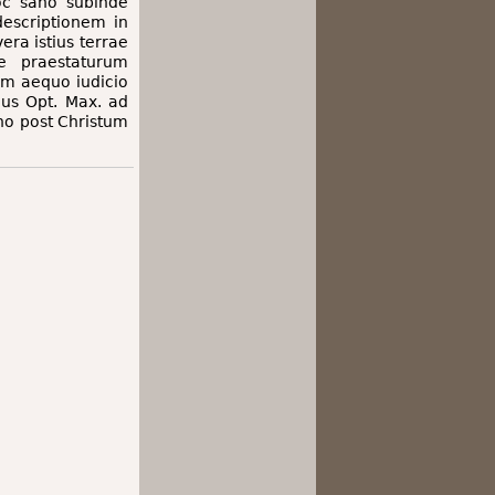
oc sano subinde
descriptionem in
era istius terrae
e praestaturum
m aequo iudicio
eus Opt. Max. ad
no post Christum