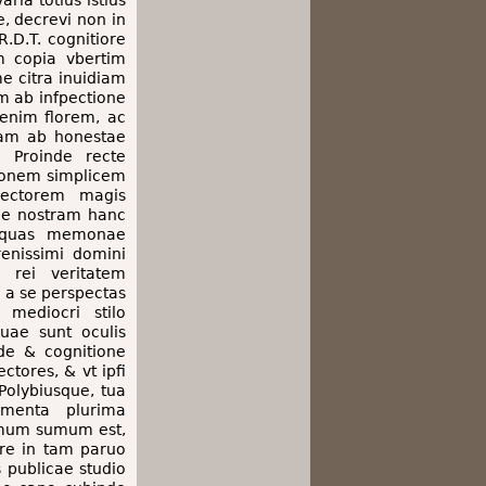
ia totius istius
, decrevi non in
D.T. cognitiore
 copia vbertim
e citra inuidiam
m ab infpectione
 enim florem, ac
uam ab honestae
 Proinde recte
ationem simplicem
Lectorem magis
me nostram hanc
 quas memonae
enissimi domini
 rei veritatem
 a se perspectas
mediocri stilo
uae sunt oculis
de & cognitione
ctores, & vt ipﬁ
Polybiusque, tua
menta plurima
simum sumum est,
are in tam paruo
 publicae studio