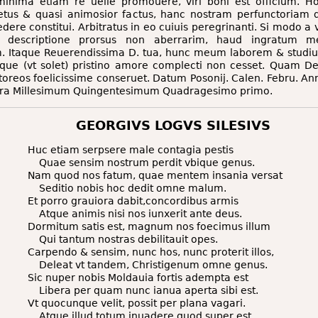
inima etiam re uelle promouere, viri boni est officium. H
retus & quasi animosior factus, hanc nostram perfunctoriam 
dere constitui. Arbitratus in eo cuiuis peregrinanti. Si modo a v
e descriptione prorsus non aberrarim, haud ingratum m
. Itaque Reuerendissima D. tua, hunc meum laborem & studiu
eque (vt solet) pristino amore complecti non cesset. Quam D
oreos foelicissime conseruet. Datum Posonij. Calen. Febru. An
ra Millesimum Quingentesimum Quadragesimo primo.
GEORGIVS LOGVS SILESIVS
Huc etiam serpsere male contagia pestis
Quae sensim nostrum perdit vbique genus.
Nam quod nos fatum, quae mentem insania versat
Seditio nobis hoc dedit omne malum.
Et porro grauiora dabit,concordibus armis
Atque animis nisi nos iunxerit ante deus.
Dormitum satis est, magnum nos foecimus illum
Qui tantum nostras debilitauit opes.
Carpendo & sensim, nunc hos, nunc proterit illos,
Deleat vt tandem, Christigenum omne genus.
Sic nuper nobis Moldauia fortis adempta est
Libera per quam nunc ianua aperta sibi est.
Vt quocunque velit, possit per plana vagari.
Atque illud totum inuadere quod super est.