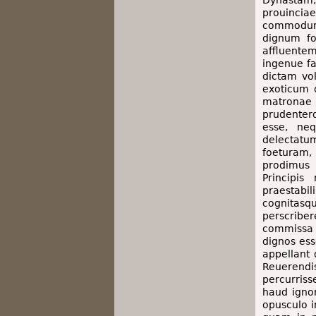
Dynastam, 
prouinciae
commodum 
dignum fo
affluentem
ingenue fa
dictam vo
exoticum 
matronae 
prudenterq
esse, neq
delectatu
foeturam
prodimus 
Principi
praestabil
cognitasq
perscribe
commissa 
dignos ess
appellant 
Reuerend
percurriss
haud ignor
opusculo i