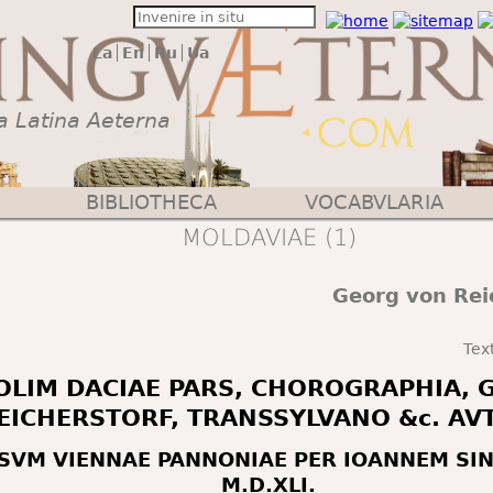
La
En
Ru
Ua
a Latina Aeterna
BIBLIOTHECA
VOCABVLARIA
MOLDAVIAE (1)
Georg von Rei
Tex
OLIM DACIAE PARS, CHOROGRAPHIA, 
EICHERSTORF, TRANSSYLVANO &c. AV
SVM VIENNAE PANNONIAE PER IOANNEM SI
M.D.XLI.