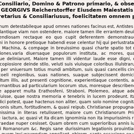
Consiliario, Domino & Patrono primario, & obs
 GEORGIVS Reicherstorffer Eiusdem Maiestatis
retarius & Consiliariusus, foelicitatem omnem 
num detestabileque apud omnes nationes facinus est, Antiste
alantique viam non ostendere, maiore tamen ille errantem deuin
endiosam rectaque eo quo cupit deferentem demonstrau
 in honore pretioque habendi esse celentur hij qui perlustrata
i Machina, & compage in breuissimo quasi charte spatio tot 
tiones.varia diuersaque populorum instituta, ac mores, qua
ue deliniarunt. Maiore tamen illi videntur laude esse digni
piosiore deinde stilo, veluti suis viuisque coloribus illulstraru
per vniuersum totius mundi ambitum, suis quasi cancellis cir
oeli regionibus, suas nationes, suaque subjecissent domici
um illis, aut presenti cognitione, experientiaque contentis, 
ernantibus ad particularium locorum stus, moresque describen
e apparet multa Erathosfeni, Straboni, Ptolemeo, atque ade
fuisse, quae nostra memoria e tenebris in lucem prodeunt. I
ici potest, quae hactenus non aliter, quam solo nomine cognita
gionis situm, fortitudinem, & quasi reipub. Christianae propugn
nissima in literas retulissent, maiore cum Christianorum Prin
iactura, ac quasi vt ita dicam ignominia non ita impurissimis r
raedae nuper cesisset. Quam obrem cum superioribus annis iu
mi Romanorum &c. Regis sane durissimam legationis prouinti