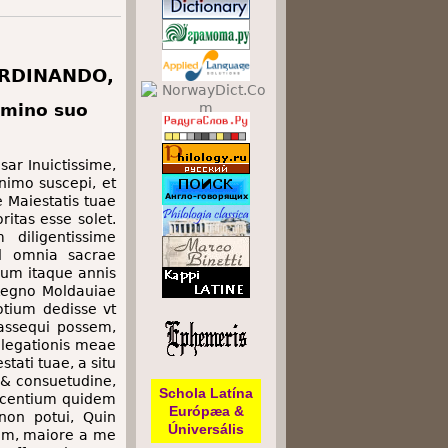
ERDINANDO,
mino suo
ar Inuictissime,
nimo suscepi, et
 Maiestatis tuae
ritas esse solet.
 diligentissime
ad omnia sacrae
Cum itaque annis
Regno Moldauiae
otium dedisse vt
 assequi possem,
 legationis meae
tati tuae, a situ
& consuetudine,
Schola Latína
recentium quidem
Európæa &
 non potui, Quin
Úniversális
um, maiore a me