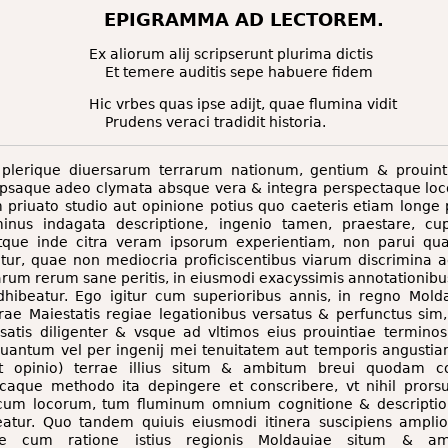
EPIGRAMMA AD LECTOREM.
Ex aliorum alij scripserunt plurima dictis
Et temere auditis sepe habuere ﬁdem
Hic vrbes quas ipse adijt, quae flumina vidit
Prudens veraci tradidit historia.
plerique diuersarum terrarum nationum, gentium & prouint
 ipsaque adeo clymata absque vera & integra perspectaque lo
 priuato studio aut opinione potius quo caeteris etiam longe p
minus indagata descriptione, ingenio tamen, praestare, cup
atque inde citra veram ipsorum experientiam, non parui qu
ur, quae non mediocria proficiscentibus viarum discrimina a
arum rerum sane peritis, in eiusmodi exacyssimis annotationibu
hibeatur. Ego igitur cum superioribus annis, in regno Mold
rae Maiestatis regiae legationibus versatus & perfunctus si
atis diligenter & vsque ad vltimos eius prouintiae terminos
quantum vel per ingenij mei tenuitatem aut temporis angustiam
t opinio) terrae illius situm & ambitum breui quodam c
caque methodo ita depingere et conscribere, vt nihil prors
 cum locorum, tum fluminum omnium cognitione & descriptio
eatur. Quo tandem quiuis eiusmodi itinera suscipiens amplio
que cum ratione istius regionis Moldauiae situm & a