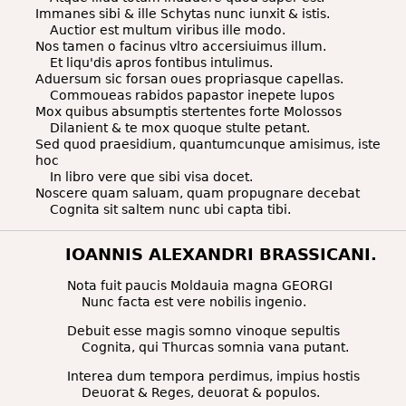
Immanes sibi & ille Schytas nunc iunxit & istis.
Auctior est multum viribus ille modo.
Nos tamen o facinus vltro accersiuimus illum.
Et liqu'dis apros fontibus intulimus.
Aduersum sic forsan oues propriasque capellas.
Commoueas rabidos papastor inepete lupos
Mox quibus absumptis stertentes forte Molossos
Dilanient & te mox quoque stulte petant.
Sed quod praesidium, quantumcunque amisimus, iste
hoc
In libro vere que sibi visa docet.
Noscere quam saluam, quam propugnare decebat
Cognita sit saltem nunc ubi capta tibi.
IOANNIS ALEXANDRI BRASSICANI.
Nota fuit paucis Moldauia magna GEORGI
Nunc facta est vere nobilis ingenio.
Debuit esse magis somno vinoque sepultis
Cognita, qui Thurcas somnia vana putant.
Interea dum tempora perdimus, impius hostis
Deuorat & Reges, deuorat & populos.