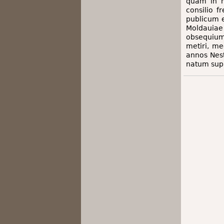
quam in m
consilio f
publicum e
Moldauia
obsequium
metiri, m
annos Nest
natum sup