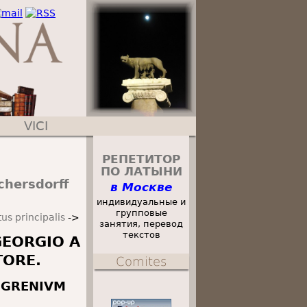
VICI
РЕПЕТИТОР
ПО ЛАТЫНИ
chersdorff
в Москве
индивидуальные и
групповые
tus principalis
->
занятия, перевод
текстов
GEORGIO A
TORE.
Comites
NGRENIVM