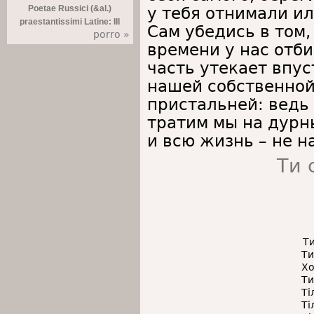
Poetae Russici (&al.)
у тебя отнимали ил
praestantissimi Latine: III
Сам убедись в том,
porro »
времени у нас отб
часть утекает впус
нашей собственной
пристальней: ведь
тратим мы на дурны
и всю жизнь – не н
Ти 
Т
Ти
Хо
Ти
Ті
Ті