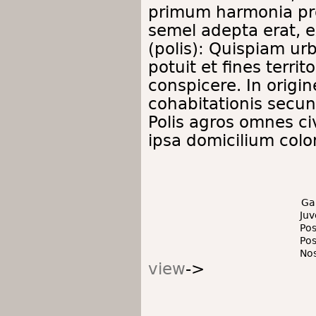
primum harmonia pr
semel adepta erat, e
(polis): Quispiam ur
potuit et fines terri
conspicere. In origin
cohabitationis secu
Polis agros omnes ci
ipsa domicilium col
Ga
Ju
Po
Po
No
view
->