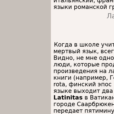
итальянский, фран
языки романской г
Л
Когда в школе учит
мертвый язык, все
Видно, не мне одно
люди, которые про
произведения на л
книги (например, Г
rota, финский эпос 
языке выходит два
Latinitas
в Ватика
городе Саарбрюкен
передает пятимину