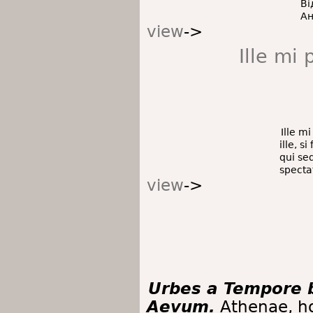
Ві
Ан
view
->
Ille mi
Ille m
ille, s
qui se
specta
view
->
Urbes a Tempore 
Aevum.
Athenae, ho