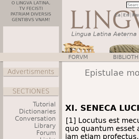
O LINGVA LATINA,
TV FECISTI
PATRIAM DIVERSIS
La
En
Ru
GENTIBVS VNAM!
Lingua Latina Aeterna
FORVM
BIBLIOT
Main menu
Advertisments
Epistulae mo
SECTIONES
Tutorial
XI. SENECA LUC
Dictionaries
Conversation
[1] Locutus est mec
Library
quo quantum esset 
Forum
iam etiam profectus,