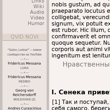
Links
nobis gustum, ad qu
Wiki
praeparato locutus e
Audio
colligebat, verecun
Video
signum, vix potuit ex
Humor
est rubor. Hic illum
confirmaverit et omn
QVID NOVI
quoque sequetur. Nul
corporis aut animi v
“Salve, Latina!” -- новое
ingenitum est lenitur
сообщество на YouTube
Нравственные
Fridericus Messana
LUNA
Fridericus Messana
REDIBO
Georg von
I. Сенека прив
Reichersdorff
MOLDAVIAE (2)
[1] Так и поступай
себя самого, берег
Andres Curascinius