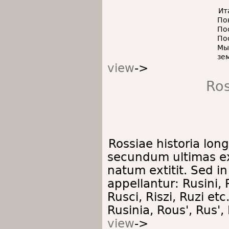
Ит
По
По
По
Мы
зе
view
->
Ros
Rossiae historia lon
secundum ultimas ex
natum extitit. Sed in
appellantur: Rusini, 
Rusci, Riszi, Ruzi et
Rusinia, Rous', Rus'
view
->