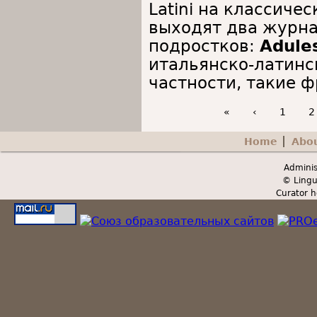
Latini на классиче
выходят два журна
подростков:
Adule
итальянско-латинск
частности, такие ф
«
‹
1
2
Home
Abo
Secondary menu
Adminis
© Lingu
Curator h