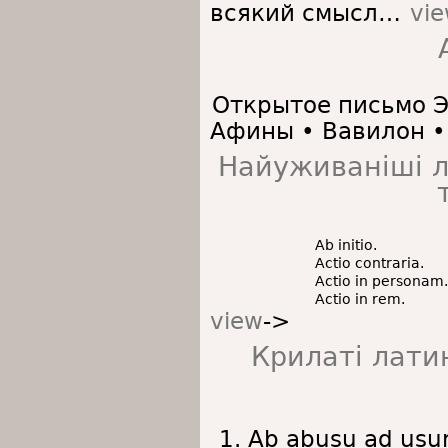
всякий смысл…
vi
Открытое письмо Э
Афины • Вавилон •
Найуживанішi л
Ab initio.
Actio contraria.
Actio in personam.
Actio in rem.
view
->
Крилаті лати
Ab abusu ad usu