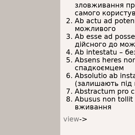
зловживання пр
самого користу
Ab actu ad poten
можливого
Ab esse ad posse
дійсного до мож
Ab intestatu – бе
Absens heres non
спадкоємцем
Absolutio ab ins
(залишають під 
Abstractum pro c
Abusus non tolli
вживання
view
->