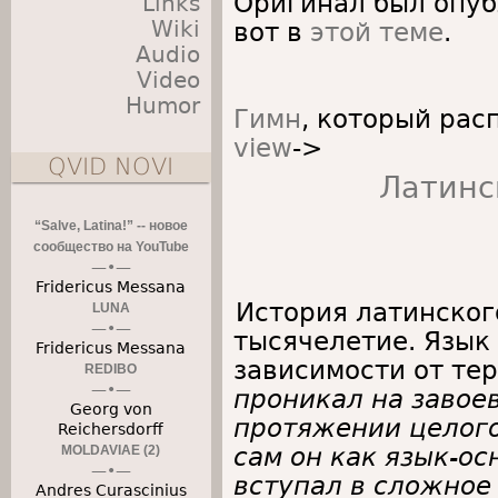
Оригинал был опу
Links
Wiki
вот в
этой теме
.
Audio
Video
Humor
Гимн
, который ра
view
->
QVID NOVI
Латинс
“Salve, Latina!” -- новое
сообщество на YouTube
Fridericus Messana
История латинског
LUNA
тысячелетие. Язык
Fridericus Messana
зависимости от те
REDIBO
проникал на завое
Georg von
протяжении целого
Reichersdorff
MOLDAVIAE (2)
сам он как язык-о
вступал в сложное
Andres Curascinius