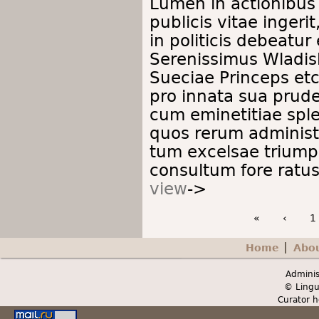
Lumen in actionibus 
publicis vitae ingerit
in politicis debeatur
Serenissimus Wladis
Sueciae Princeps etc
pro innata sua prud
cum eminetitiae spl
quos rerum administ
tum excelsae trium
consultum fore ratus 
view
->
«
‹
1
Home
Abo
Secondary menu
Adminis
© Lingu
Curator h