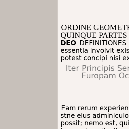
ORDINE GEOMET
QUINQUE PARTES
DEO
DEFINITIONES
essentia involvit exi
potest concipi nisi e
Iter Principis S
Europam Oc
Eam rerum experienti
stne eius adminiculo
possit; nemo est, qu