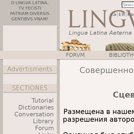
O LINGVA LATINA,
TV FECISTI
PATRIAM DIVERSIS
La
En
Ru
GENTIBVS VNAM!
Lingua Latina Aeterna
FORVM
BIBLIOT
Main menu
Advertisments
Совершенно 
SECTIONES
Сце
Tutorial
Dictionaries
Размещена в нашем
Conversation
разрешения авторо
Library
Forum