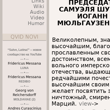
Links
ПРЕДСЕДА
Wiki
САМУЭЛЯ ШУ
Audio
ИОГАНН
Video
МЮЛЬГАУЗЕН
Humor
QVID NOVI
Великолепным, зн
высочайшим, благ
“Salve, Latina!” -- новое
прославленным сво
сообщество на YouTube
достоинством, все
Fridericus Messana
вольного имперско
LUNA
отечества, выдаю
редчайшими почест
Fridericus Messana
REDIBO
высочайшим своим 
желает посвятить 
Georg von
Reichersdorff
ничтожный, смире
MOLDAVIAE (2)
Марций.
view
->
Andres Curascinius