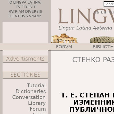
O LINGVA LATINA,
TV FECISTI
PATRIAM DIVERSIS
La
En
Ru
GENTIBVS VNAM!
Lingua Latina Aeterna
FORVM
BIBLIOT
Main menu
Advertisments
CTEHKO PA
SECTIONES
Tutorial
Dictionaries
Т. Е. СТЕПА
Conversation
ИЗМЕННИК
Library
ПУБЛИЧНО
Forum