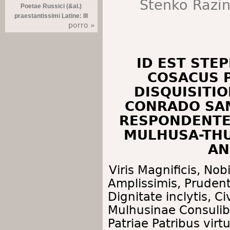
Stenko Razin
Poetae Russici (&al.)
praestantissimi Latine: III
porro »
ID EST STE
COSACUS 
DISQUISITIO
CONRADO SAM
RESPONDENTE
MULHUSA-THUR
AN
Viris Magnificis, Nobi
Amplissimis, Prudenti
Dignitate inclytis, Ci
Mulhusinae Consulib
Patriae Patribus vir