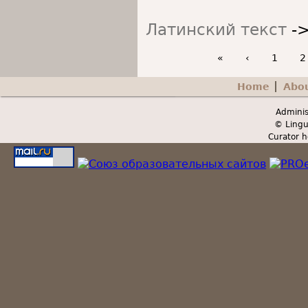
Латинский текст
-
«
‹
1
2
Home
Abo
Secondary menu
Adminis
© Lingu
Curator h