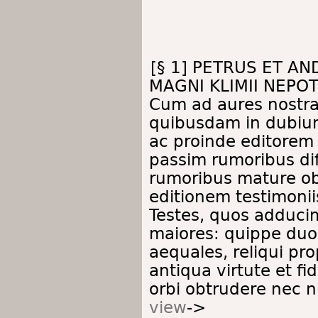
[§ 1] PETRUS ET AND
MAGNI KLIMII NEPO
Cum ad aures nostras
quibusdam in dubium 
ac proinde editorem I
passim rumoribus di
rumoribus mature o
editionem testimoni
Testes, quos adduci
maiores: quippe duo
aequales, reliqui pro
antiqua virtute et f
orbi obtrudere nec 
view
->