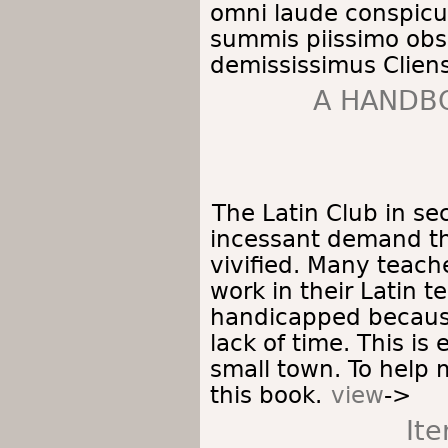
omni laude conspicu
summis piissimo obs
demississimus Cliens
A HANDBO
The Latin Club in se
incessant demand tha
vivified. Many teach
work in their Latin 
handicapped because 
lack of time. This is 
small town. To help 
this book.
view
->
It